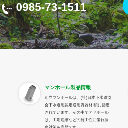
0985-73-1511
マンホール製品情報
組立マンホールは、(社)日本下水道協
会下水道用認定適用資器材I類に指定
されています。その中でアドホール
は、工期短縮などの施工性に優れ漏
水対策も完璧です。