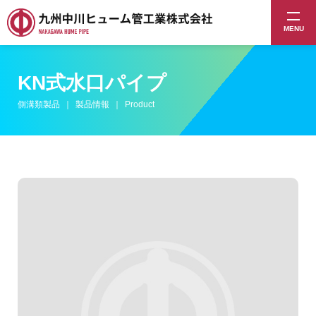
MENU
KN式水口パイプ
側溝類製品
製品情報
Product