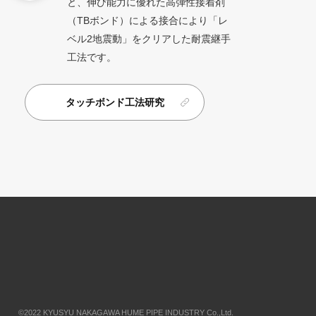
と、伸び能力に優れた高弾性接着剤
（TBボンド）による接合により「レ
ベル2地震動」をクリアした耐震継手
工法です。
タッチボンド工法研究
©2022 KYUSYU NAKAGAWA HUME PIPE INDUSTRY Co.,Ltd.